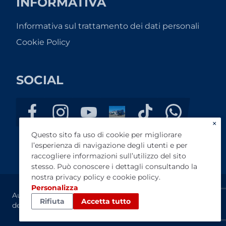
INFORMATIVA
Informativa sul trattamento dei dati personali
Cookie Policy
SOCIAL
×
Questo sito fa uso di cookie per migliorare
l’esperienza di navigazione degli utenti e per
raccogliere informazioni sull’utilizzo del sito
stesso. Può conoscere i dettagli consultando la
nostra
privacy policy
e
cookie policy
.
Personalizza
Auto P Srl - P.IVA: 01255070466 - REA: LU128390 Registro
Rifiuta
Accetta tutto
delle imprese di Lucca – Capitale Sociale 100.000,00