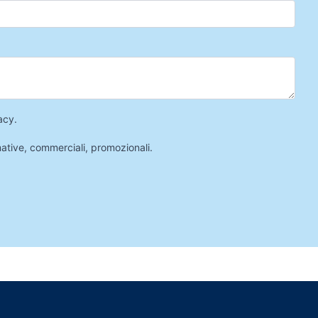
acy
.
mative, commerciali, promozionali.